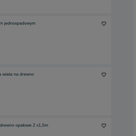
tym jednospadowym
a wiata na drewno
 3x1,5m z drewutnią na drewno opałowe 2 x1,5m