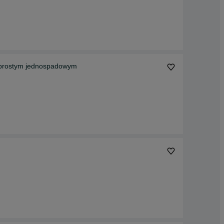
odwójna 4 x 1,1m z dachem prostym jednospadowym