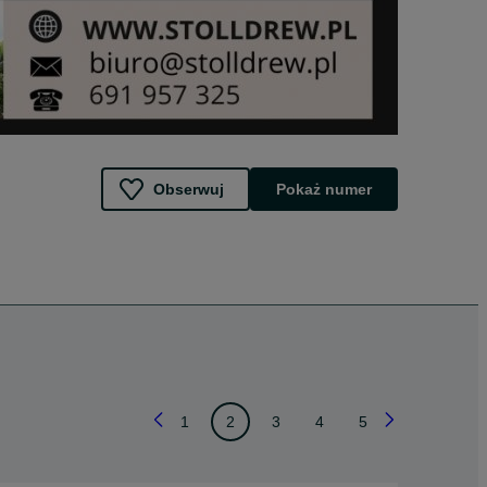
Obserwuj
Pokaż numer
1
2
3
4
5