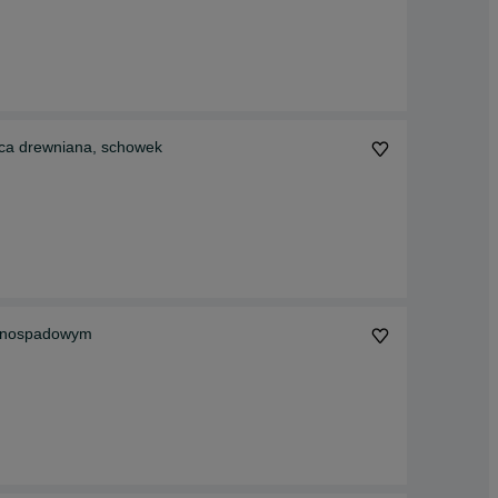
ica drewniana, schowek
ednospadowym