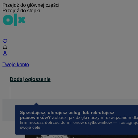
Przejdź do głównej części
Przejdź do stopki
Czat
Twoje konto
Dodaj ogłoszenie
Dla biznesu
opens in a new tab
Sprzedajesz, oferujesz usługi lub rekrutujesz
pracowników?
Zobacz, jak dzięki naszym rozwiązaniom dl
firm możesz dotrzeć do milionów użytkowników — i osiągną
swoje cele.